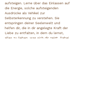
aufsteigen. Lerne über das Einlassen auf 
die Energie, solche aufsteigenden 
Ausdrücke als Vehikel zur 
Selbsterkennung zu verstehen. Sie 
entspringen deiner Seelenwelt und 
helfen dir, die in dir angelegte Kraft der 
Liebe zu entfalten, in dem du lernst, 
alles zu lieben, was sich dir zeigt. Dabei 
sind Selbstheilungskräfte aktiv, du 
reinigst dein Feld, befreist dich von 
Bindungen und erfüllst dich mit neuer 
Energie. Über ein bewusstes Sein 
zentrierst du dich selbst in deiner Mitte, 
schöpfst in dir ruhend neue Kraft und 
schenkst dir deine eigene Liebe.
Achtsamkeit | Wahrnehmung | Klang | 
Stille | Kreativität | Ausdruck
Kunst verbindet