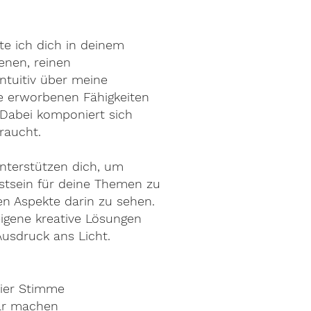
ite ich dich in deinem
genen, reinen
intuitiv über meine
 erworbenen Fähigkeiten
 Dabei komponiert sich
raucht.
unterstützen dich, um
sstsein für deine Themen zu
en Aspekte darin zu sehen.
 eigene kreative Lösungen
usdruck ans Licht.
eier Stimme
ar machen