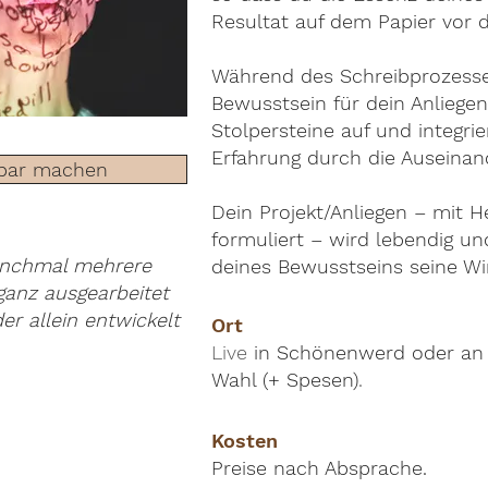
Resultat auf dem Papier vor d
Während des Schreibprozesse
Bewusstsein für dein Anliege
Stolpersteine auf und integrie
Erfahrung durch die Auseinan
tbar machen
Dein Projekt/Anliegen – mit 
formuliert – wird lebendig und
anchmal mehrere
deines Bewusstseins seine Wir
ganz ausgearbeitet
der allein entwickelt
Ort
Live
in Schönenwerd oder an 
Wahl (+ Spesen)
​.
Kosten
Preise nach Absprache.