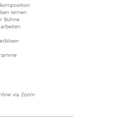
tkomposition
eben lernen
er Bühne
 arbeiten
er)lösen
ogramme
line via Zoom