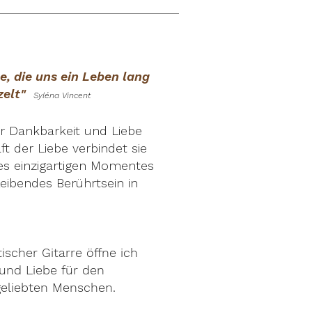
le, die uns ein Leben lang
zelt"
Syléna
Vincent
ür Dankbarkeit und Liebe
ft der Liebe verbindet sie
s einzigartigen Momentes
leibendes B
erührtsein in
scher Gitarre öffne ich
und Liebe für den
geliebten Menschen.