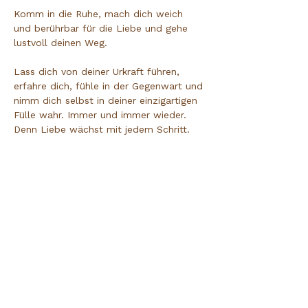
Komm in die Ruhe, mach dich weich 
und berührbar für die Liebe und gehe 
lustvoll deinen Weg.
Lass dich von deiner Urkraft führen, 
erfahre dich, fühle in der Gegenwart und 
nimm dich selbst in deiner einzigartigen 
Fülle wahr. Immer und immer wieder. 
Denn Liebe wächst mit jedem Schritt. 
Sie füllt dich und dein Leben auf. Atme 
es, höre es, fühle es: Der Raum ist hier 
und Jetzt. Lebe und Liebe dein Leben 
so wie es ist, weil es stimmt. Lass los, 
was nicht mehr zu dir gehört und 
empfange die Energie der weiblichen 
Lust  in dir, für dich selbst und für das 
Leben.
Achtsamkeit | Wahrnehmung | Klang | 
Stille | Kreativität | Ausdruck
Kunst die verbindet