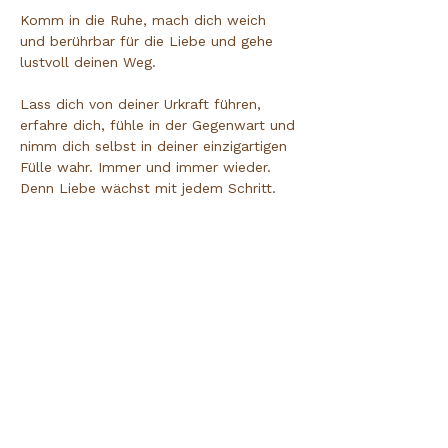
Komm in die Ruhe, mach dich weich 
und berührbar für die Liebe und gehe 
lustvoll deinen Weg.
Lass dich von deiner Urkraft führen, 
erfahre dich, fühle in der Gegenwart und 
nimm dich selbst in deiner einzigartigen 
Fülle wahr. Immer und immer wieder. 
Denn Liebe wächst mit jedem Schritt. 
Sie füllt dich und dein Leben auf. Atme 
es, höre es, fühle es: Der Raum ist hier 
und Jetzt. Lebe und Liebe dein Leben 
so wie es ist, weil es stimmt. Lass los, 
was nicht mehr zu dir gehört und 
empfange die Energie der weiblichen 
Lust  in dir, für dich selbst und für das 
Leben.
Achtsamkeit | Wahrnehmung | Klang | 
Stille | Kreativität | Ausdruck
Kunst die verbindet